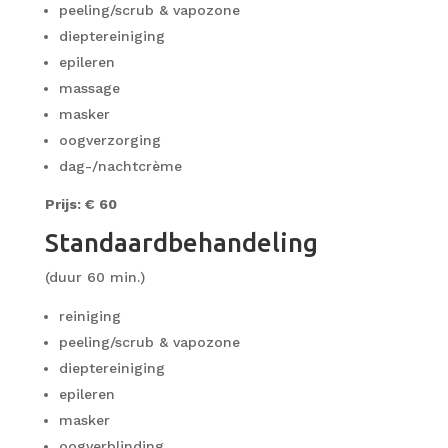
peeling/scrub & vapozone
dieptereiniging
epileren
massage
masker
oogverzorging
dag-/nachtcrème
Prijs: € 60
Standaardbehandeling
(duur 60 min.)
reiniging
peeling/scrub & vapozone
dieptereiniging
epileren
masker
oogverblinding