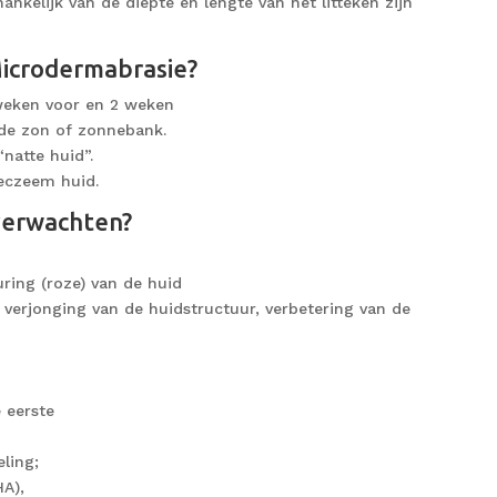
ankelijk van de diepte en lengte van het litteken zijn
 Microdermabrasie?
 weken voor en 2 weken
 de zon of zonnebank.
natte huid”.
 eczeem huid.
verwachten?
uring (roze) van de huid
jk verjonging van de huidstructuur, verbetering van de
 eerste
ling;
HA),