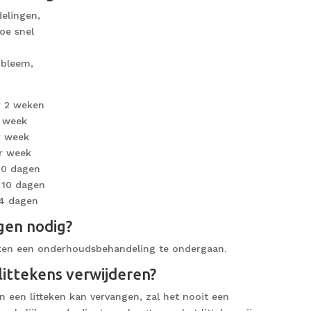
delingen,
oe snel
obleem,
2 weken
r week
 week
er week
 dagen
10 dagen
dagen
gen nodig?
ken een onderhoudsbehandeling te ondergaan.
ittekens verwijderen?
 een litteken kan vervangen, zal het nooit een