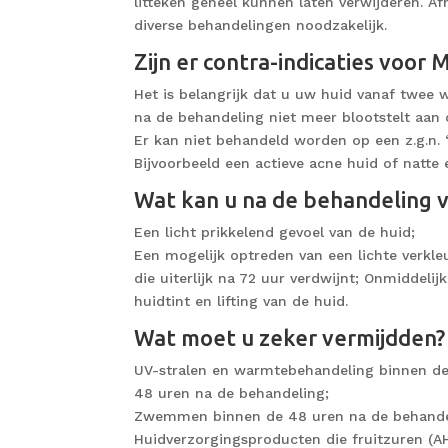
litteken geheel kunnen laten verwijderen. Afh
diverse behandelingen noodzakelijk.
Zijn er contra-indicaties voor
Het is belangrijk dat u uw huid vanaf twee
na de behandeling niet meer blootstelt aan
Er kan niet behandeld worden op een z.g.n. “
Bijvoorbeeld een actieve acne huid of natte
Wat kan u na de behandeling 
Een licht prikkelend gevoel van de huid;
Een mogelijk optreden van een lichte verkle
die uiterlijk na 72 uur verdwijnt; Onmiddeli
huidtint en lifting van de huid.
Wat moet u zeker vermijdden?
UV-stralen en warmtebehandeling binnen de
48 uren na de behandeling;
Zwemmen binnen de 48 uren na de behande
Huidverzorgingsproducten die fruitzuren (A