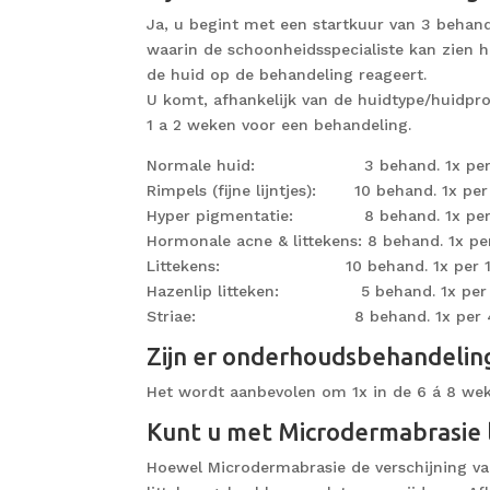
Ja, u begint met een startkuur van 3 behan
waarin de schoonheidsspecialiste kan zien h
de huid op de behandeling reageert.
U komt, afhankelijk van de huidtype/huidpr
1 a 2 weken voor een behandeling.
Normale huid: 3 behand. 1x per 
Rimpels (fijne lijntjes): 10 behand. 1x pe
Hyper pigmentatie: 8 behand. 1x per
Hormonale acne & littekens: 8 behand. 1x p
Littekens: 10 behand. 1x per 10
Hazenlip litteken: 5 behand. 1x per 
Striae: 8 behand. 1x per 4 
Zijn er onderhoudsbehandelin
Het wordt aanbevolen om 1x in de 6 á 8 we
Kunt u met Microdermabrasie l
Hoewel Microdermabrasie de verschijning van