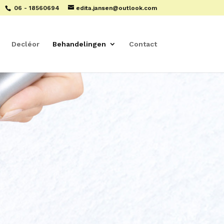
06 - 18560694
edita.jansen@outlook.com
Decléor
Behandelingen
Contact