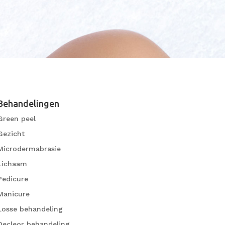
Behandelingen
Green peel
Gezicht
Microdermabrasie
Lichaam
Pedicure
Manicure
Losse behandeling
Decleor behandeling