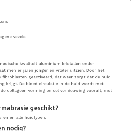
ekens
agene vezels
medische kwaliteit aluminium kristallen onder
t men er jaren jonger en vitaler uitzien. Door het
fibroblasten geactiveerd, dat weer zorgt dat de huid
ng krijgt. De bloed circulatie in de huid wordt met
 de collageen vorming en cel vernieuwing vooruit, met
rmabrasie geschikt?
uren en alle huidtypen.
en nodig?